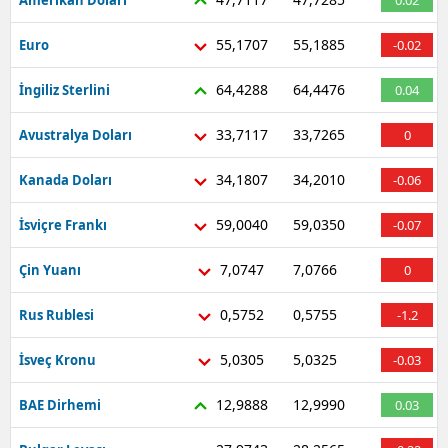
Amerikan Doları
0.02
55,1707
55,1885
Euro
-0.02
64,4288
64,4476
İngiliz Sterlini
0.04
33,7117
33,7265
Avustralya Doları
0
34,1807
34,2010
Kanada Doları
-0.06
59,0040
59,0350
İsviçre Frankı
-0.07
7,0747
7,0766
Çin Yuanı
0
0,5752
0,5755
Rus Rublesi
-1.2
5,0305
5,0325
İsveç Kronu
-0.03
12,9888
12,9990
BAE Dirhemi
0.03