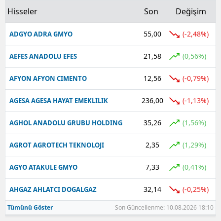
Hisseler
Son
Değişim
55,00
(-2,48%)
ADGYO ADRA GMYO
21,58
(0,56%)
AEFES ANADOLU EFES
12,56
(-0,79%)
AFYON AFYON CIMENTO
236,00
(-1,13%)
AGESA AGESA HAYAT EMEKLILIK
35,26
(1,56%)
AGHOL ANADOLU GRUBU HOLDING
2,35
(1,29%)
AGROT AGROTECH TEKNOLOJI
7,33
(0,41%)
AGYO ATAKULE GMYO
32,14
(-0,25%)
AHGAZ AHLATCI DOGALGAZ
Tümünü Göster
Son Güncellenme: 10.08.2026 18:10