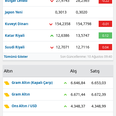
27,9743
28,2565
Bulgar Levası
-0.22
0,3013
0,3020
Japon Yeni
-0.36
154,2358
154,7798
Kuveyt Dinarı
-0.01
12,6386
13,5747
Katar Riyali
0.12
12,7071
12,7116
Suudi Riyali
0.04
Tümünü Göster
Son Güncellenme: 10 Ağustos 09:40
Altın
Alış
Satış
6.653,03
6.646,84
Gram Altın (Kapalı Çarşı)
6.672,39
6.671,44
Gram Altın
4.348,99
4.348,37
Ons Altın / USD