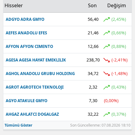
Hisseler
Son
Değişim
56,40
(2,45%)
ADGYO ADRA GMYO
21,46
(0,66%)
AEFES ANADOLU EFES
12,66
(0,88%)
AFYON AFYON CIMENTO
238,70
(-2,41%)
AGESA AGESA HAYAT EMEKLILIK
34,72
(-1,48%)
AGHOL ANADOLU GRUBU HOLDING
2,32
(0,43%)
AGROT AGROTECH TEKNOLOJI
7,30
(0,00%)
AGYO ATAKULE GMYO
32,22
(0,37%)
AHGAZ AHLATCI DOGALGAZ
Tümünü Göster
Son Güncellenme: 07.08.2026 18:10