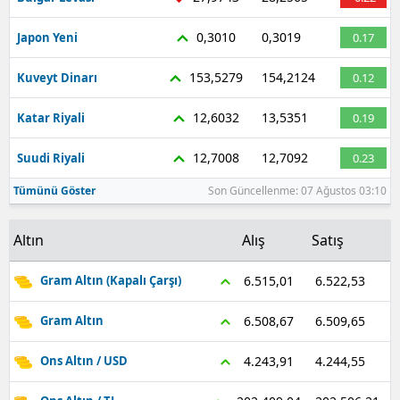
0,3010
0,3019
Japon Yeni
0.17
153,5279
154,2124
Kuveyt Dinarı
0.12
12,6032
13,5351
Katar Riyali
0.19
12,7008
12,7092
Suudi Riyali
0.23
Tümünü Göster
Son Güncellenme: 07 Ağustos 03:10
Altın
Alış
Satış
6.522,53
6.515,01
Gram Altın (Kapalı Çarşı)
6.509,65
6.508,67
Gram Altın
4.244,55
4.243,91
Ons Altın / USD