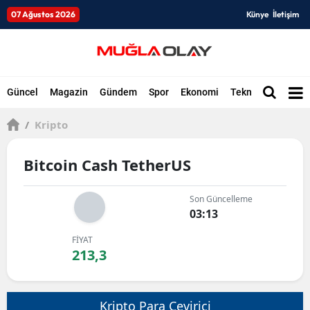
07 Ağustos 2026
Künye
İletişim
Güncel
Magazin
Gündem
Spor
Ekonomi
Teknoloji
Düny
/
Kripto
Bitcoin Cash TetherUS
Son Güncelleme
03:13
FİYAT
213,3
Kripto Para Çevirici