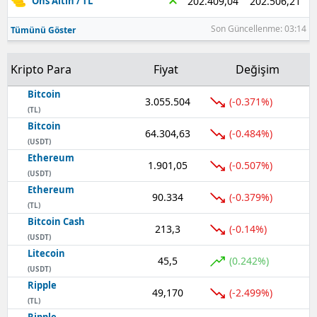
202.506,21
202.409,04
Ons Altın / TL
Son Güncellenme: 03:14
Tümünü Göster
Kripto Para
Fiyat
Değişim
Bitcoin
3.055.504
(-0.371%)
(TL)
Bitcoin
64.304,63
(-0.484%)
(USDT)
Ethereum
1.901,05
(-0.507%)
(USDT)
Ethereum
90.334
(-0.379%)
(TL)
Bitcoin Cash
213,3
(-0.14%)
(USDT)
Litecoin
45,5
(0.242%)
(USDT)
Ripple
49,170
(-2.499%)
(TL)