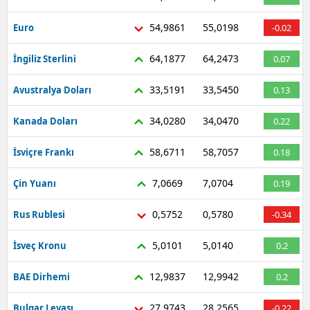
54,9861
55,0198
Euro
-0.02
64,1877
64,2473
İngiliz Sterlini
0.07
33,5191
33,5450
Avustralya Doları
0.13
34,0280
34,0470
Kanada Doları
0.22
58,6711
58,7057
İsviçre Frankı
0.18
7,0669
7,0704
Çin Yuanı
0.19
0,5752
0,5780
Rus Rublesi
-0.34
5,0101
5,0140
İsveç Kronu
0.2
12,9837
12,9942
BAE Dirhemi
0.2
27,9743
28,2565
Bulgar Levası
-0.22