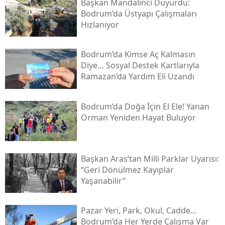
Başkan Mandalinci Duyurdu:
Bodrum’da Üstyapı Çalışmaları
Hızlanıyor
Bodrum’da Kimse Aç Kalmasın
Diye… Sosyal Destek Kartlarıyla
Ramazan’da Yardım Eli Uzandı
Bodrum’da Doğa İçin El Ele! Yanan
Orman Yeniden Hayat Buluyor
Başkan Aras’tan Milli Parklar Uyarısı:
“geri Dönülmez Kayıplar
Yaşanabilir”
Pazar Yeri, Park, Okul, Cadde…
Bodrum’da Her Yerde Çalışma Var