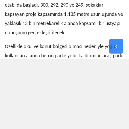
etabı da başladı. 300, 292, 290 ve 249. sokakları
kapsayan proje kapsamında 1.135 metre uzunluğunda ve
yaklaşık 13 bin metrekarelik alanda kapsamlı bir üstyapı
dönüşümü gerçekleştirilecek.
Özellikle okul ve konut bölgesi olması nedeniyle yoğun
kullanılan alanda beton parke yolu, kaldırımlar, araç park
cepleri ve yeşil alan düzenlemeleri yapılacak. Altyapı
kurumlarıyla koordineli yürütülen çalışmalar kapsamında
yağmur suyu drenaj sistemi de yenilenerek bölgenin
altyapısı güçlendirilecek. Böylece hem mahalle sakinleri
hem de öğrenciler için daha güvenli ve erişilebilir bir
ulaşım ağı oluşturulacak.
HER MAHALLEYE KALICI ÇÖZÜM