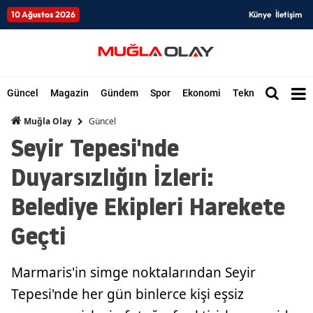
10 Ağustos 2026
Künye
İletişim
Güncel
Magazin
Gündem
Spor
Ekonomi
Teknoloji
Düny
Güncel
Muğla Olay
Seyir Tepesi'nde
Duyarsızlığın İzleri:
Belediye Ekipleri Harekete
Geçti
Marmaris'in simge noktalarından Seyir
Tepesi'nde her gün binlerce kişi eşsiz