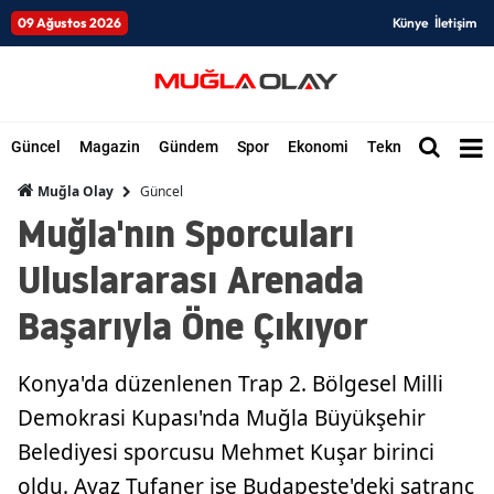
09 Ağustos 2026
Künye
İletişim
Güncel
Magazin
Gündem
Spor
Ekonomi
Teknoloji
Düny
Güncel
Muğla Olay
Muğla'nın Sporcuları
Uluslararası Arenada
Başarıyla Öne Çıkıyor
Konya'da düzenlenen Trap 2. Bölgesel Milli
Demokrasi Kupası'nda Muğla Büyükşehir
Belediyesi sporcusu Mehmet Kuşar birinci
oldu. Ayaz Tufaner ise Budapeşte'deki satranç