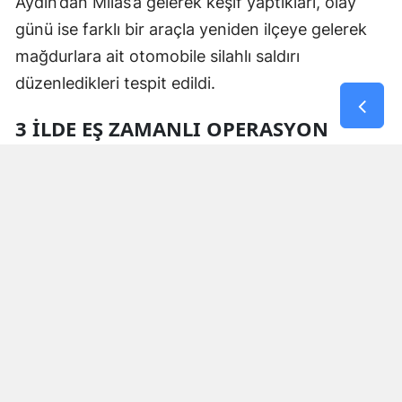
Aydın’dan Milas’a gelerek keşif yaptıkları, olay
günü ise farklı bir araçla yeniden ilçeye gelerek
mağdurlara ait otomobile silahlı saldırı
düzenledikleri tespit edildi.
3 İLDE EŞ ZAMANLI OPERASYON
Polis ekipleri tarafından yürütülen soruşturma
kapsamında 6 Ağustos 2026 tarihinde Muğla,
Aydın ve Van illerinde şüphelilere ait 3 adrese eş
zamanlı operasyon düzenlendi.
Operasyonda 4 şüpheli gözaltına alınırken,
adreslerde yapılan aramalarda;
1 ruhsatsız tabanca,
1 şarjör,