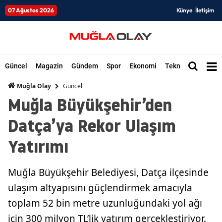
07 Ağustos 2026
Künye
İletişim
Güncel
Magazin
Gündem
Spor
Ekonomi
Teknoloji
Düny
Güncel
Muğla Olay
Muğla Büyükşehir’den
Datça’ya Rekor Ulaşım
Yatırımı
Muğla Büyükşehir Belediyesi, Datça ilçesinde
ulaşım altyapısını güçlendirmek amacıyla
toplam 52 bin metre uzunluğundaki yol ağı
için 300 milyon TL’lik yatırım gerçekleştiriyor.