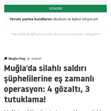
GÖNDER
Yorum yazma kurallarını
okudum ve kabul ediyorum
* Bu içerik ile ilgili yorum yok, ilk yorumu siz yazın, tartışalım *
Güncel
Muğla Olay
Muğla'da silahlı saldırı
şüphelilerine eş zamanlı
operasyon: 4 gözaltı, 3
tutuklama!