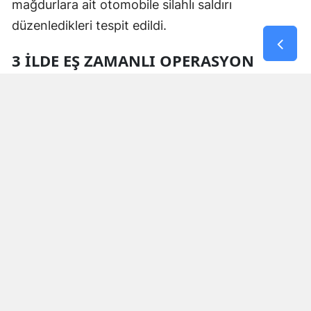
mağdurlara ait otomobile silahlı saldırı
düzenledikleri tespit edildi.
3 İLDE EŞ ZAMANLI OPERASYON
Polis ekipleri tarafından yürütülen soruşturma
kapsamında 6 Ağustos 2026 tarihinde Muğla,
Aydın ve Van illerinde şüphelilere ait 3 adrese eş
zamanlı operasyon düzenlendi.
Operasyonda 4 şüpheli gözaltına alınırken,
adreslerde yapılan aramalarda;
1 ruhsatsız tabanca,
1 şarjör,
8 fişek