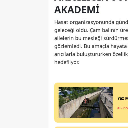
AKADEMİ
Hasat organizasyonunda günde
geleceği oldu. Çam balının üret
ailelerin bu mesleği sürdürmesi
gözlemledi. Bu amaçla hayata g
arıcılarla buluştururken özelli
hedefliyor.
Yaz M
#Günce