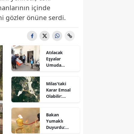
manlarının içinde
i gözler önüne serdi.
Atılacak
Eşyalar
Umuda
Dönüştü! 87
Haneye
Milas'taki
Destek
Karar Emsal
Sağlandı
Olabilir:
Kamulaştırma
Davaları
Bakan
Bekleyecek
Yumaklı
Duyurdu:
Seydikemer