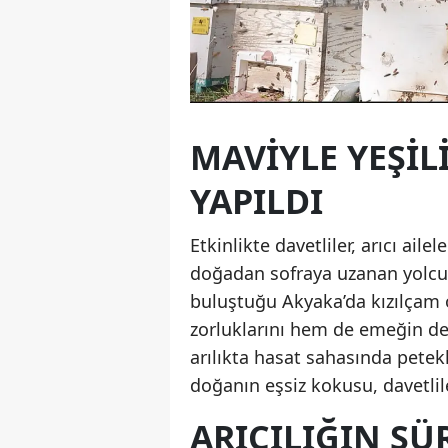
MAVİYLE YEŞİL
YAPILDI
Etkinlikte davetliler, arıcı ail
doğadan sofraya uzanan yolcul
buluştuğu Akyaka’da kızılçam 
zorluklarını hem de emeğin değ
arılıkta hasat sahasında petekle
doğanın eşsiz kokusu, davetli
ARICILIĞIN SÜ