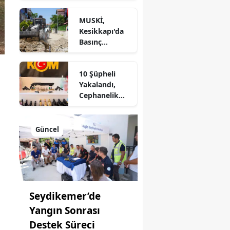
Yangını
MUSKİ,
Kontrol
Kesikkapı'da
Altında
Basınç
Sorununu
Çözüyor
10 Şüpheli
Yakalandı,
Cephanelik
Gibi
Mühimmat Ele
Geçirildi
Güncel
Seydikemer’de
Yangın Sonrası
Destek Süreci