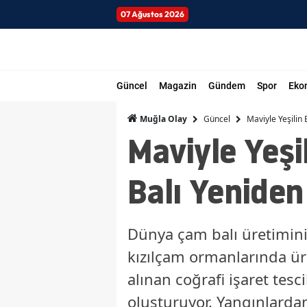
07 Ağustos 2026
Güncel
Magazin
Gündem
Spor
Eko
Güncel
Maviyle Yeşilin
Muğla Olay
Maviyle Yeşi
Balı Yeniden
Dünya çam balı üretiminin
kızılçam ormanlarında ür
alınan coğrafi işaret tesc
oluşturuyor. Yangınlardan