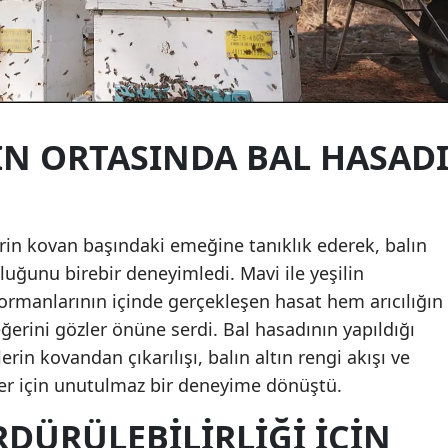
İN ORTASINDA BAL HASAD
elerin kovan başındaki emeğine tanıklık ederek, balın
uğunu birebir deneyimledi. Mavi ile yeşilin
ormanlarının içinde gerçekleşen hasat hem arıcılığın
erini gözler önüne serdi. Bal hasadının yapıldığı
rin kovandan çıkarılışı, balın altın rengi akışı ve
ler için unutulmaz bir deneyime dönüştü.
RDÜRÜLEBİLİRLİĞİ İÇİN