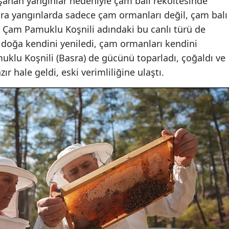
aşanan yangınlar nedeniyle çam balı rekoltesinde
ira yangınlarda sadece çam ormanları değil, çam balı
 Çam Pamuklu Koşnili adındaki bu canlı türü de
doğa kendini yeniledi, çam ormanları kendini
lu Koşnili (Basra) de gücünü toparladı, çoğaldı ve
r hale geldi, eski verimliliğine ulaştı.