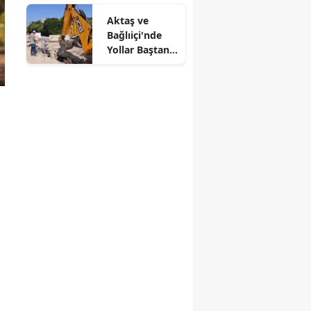
İlahiyat
Aktaş ve
Fakültesi
Bağlıiçi'nde
Bağışı
Yollar Baştan
Sona
Yenileniyor