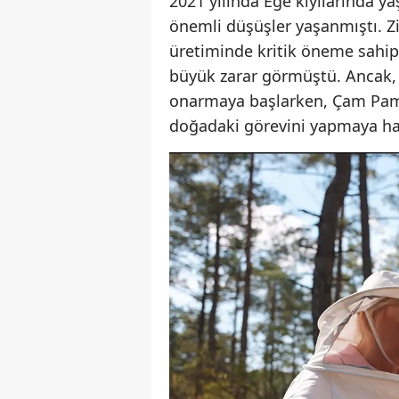
2021 yılında Ege kıyılarında y
önemli düşüşler yaşanmıştı. Z
üretiminde kritik öneme sahip
büyük zarar görmüştü. Ancak, 
onarmaya başlarken, Çam Pamuk
doğadaki görevini yapmaya hazı