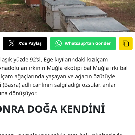
X'de Paylaş
Whatsapp'tan Gönder
aşık yüzde 92’si, Ege kıyılarındaki kızılçam
Anadolu arı ırkının Muğla ekotipi bal Muğla ırkı bal
Kızılçam ağaçlarında yaşayan ve ağacın özütüyle
asra) adlı canlının salgıladığı özsular, arılar
ına dönüşüyor.
ONRA DOĞA KENDİNİ