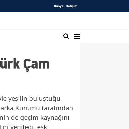
Künye
İletişim
 Türk Çam
yle yeşilin buluştuğu
 Marka Kurumu tarafından
esinin de geçim kaynağını
ni yeniledi, eski