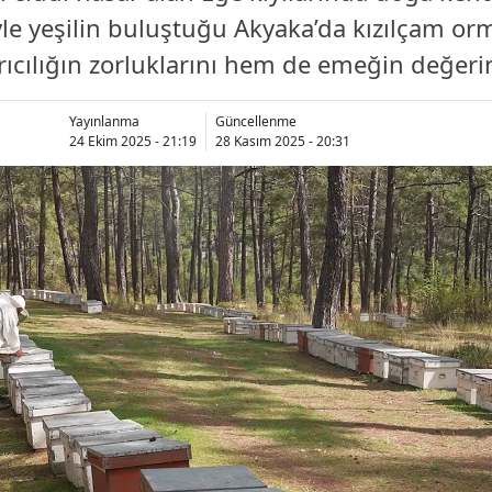
iyle yeşilin buluştuğu Akyaka’da kızılçam or
ıcılığın zorluklarını hem de emeğin değerin
Yayınlanma
Güncellenme
24 Ekim 2025 - 21:19
28 Kasım 2025 - 20:31