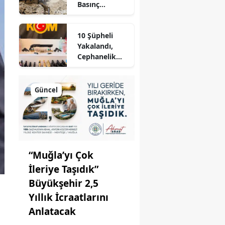
Basınç
Sorununu
Çözüyor
10 Şüpheli
Yakalandı,
Cephanelik
Gibi
Mühimmat Ele
Geçirildi
Güncel
“Muğla’yı Çok
İleriye Taşıdık”
Büyükşehir 2,5
Yıllık İcraatlarını
Anlatacak