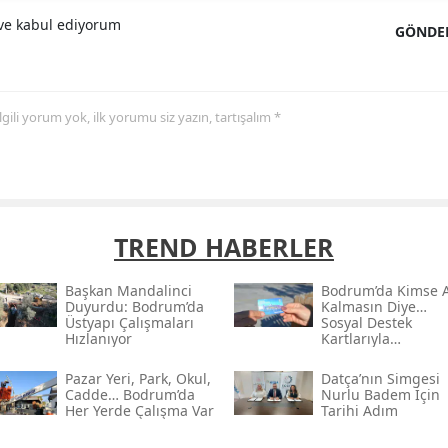
e kabul ediyorum
GÖNDE
 ilgili yorum yok, ilk yorumu siz yazın, tartışalım *
TREND HABERLER
Başkan Mandalinci
Bodrum’da Kimse 
Duyurdu: Bodrum’da
Kalmasın Diye…
Üstyapı Çalışmaları
Sosyal Destek
Hızlanıyor
Kartlarıyla
Ramazan’da Yardı
Eli Uzandı
Pazar Yeri, Park, Okul,
Datça’nın Simgesi
Cadde… Bodrum’da
Nurlu Badem İçin
Her Yerde Çalışma Var
Tarihi Adım