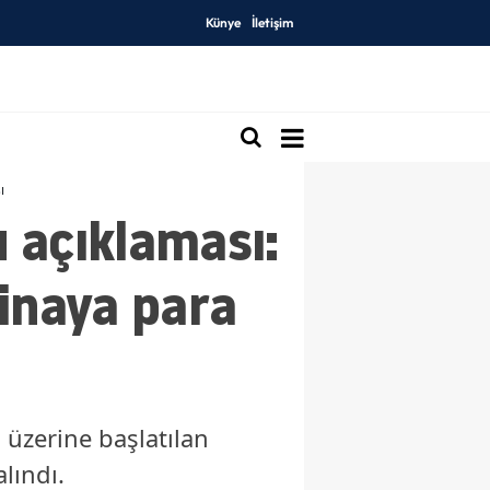
Künye
İletişim
ı
 açıklaması:
binaya para
 üzerine başlatılan
lındı.