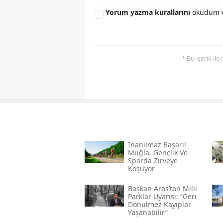
Yorum yazma kurallarını
okudum v
* Bu içerik ile
İnanılmaz Başarı!
Muğla, Gençlik Ve
Sporda Zirveye
Koşuyor
Başkan Aras’tan Milli
Parklar Uyarısı: “geri
Dönülmez Kayıplar
Yaşanabilir”