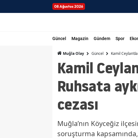
08 Ağustos 2026
Güncel
Magazin
Gündem
Spor
Eko
Güncel
Kamil Ceylan’da
Muğla Olay
Kamil Ceyla
Ruhsata aykı
cezası
Muğla’nın Köyceğiz ilçesi
soruşturma kapsamında, b