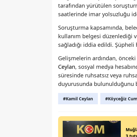
tarafından yürütülen soruştur
saatlerinde imar yolsuzluğu id
Soruşturma kapsamında, beledi
kullanım belgesi düzenlediği 
sağladığı iddia edildi. Şüphel
Gelişmelerin ardından, önceki
Ceylan
, sosyal medya hesabınd
süresinde ruhsatsız veya ruhsa
duyurusunda bulunulduğunu be
#Kamil Ceylan
#Köyceğiz Cumh
Muğla
3 tu