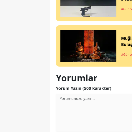
#Günce
Muğla
Bulu
#Günce
Yorumlar
Yorum Yazın (500 Karakter)