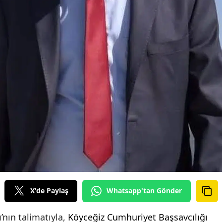
X'de Paylaş
Whatsapp'tan Gönder
ı
’nın talimatıyla,
Köyceğiz Cumhuriyet Başsavcılığı