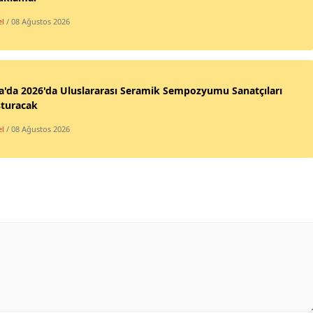
l
/ 08 Ağustos 2026
'da 2026'da Uluslararası Seramik Sempozyumu Sanatçıları
şturacak
l
/ 08 Ağustos 2026