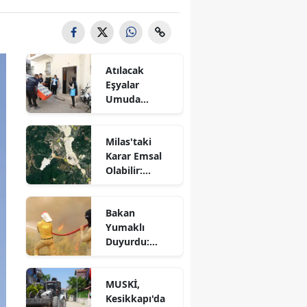
Atılacak
Eşyalar
Umuda
Dönüştü! 87
Haneye
Milas'taki
Destek
Karar Emsal
Sağlandı
Olabilir:
Kamulaştırma
Davaları
Bakan
Bekleyecek
Yumaklı
Duyurdu:
Seydikemer
Yangını
MUSKİ,
Kontrol
Kesikkapı'da
Altında