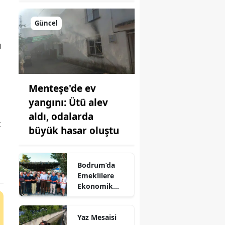
Güncel
ı
Menteşe'de ev
yangını: Ütü alev
aldı, odalarda
ç
büyük hasar oluştu
Bodrum’da
Emeklilere
Ekonomik
Sosyal Alan:
Pınaraltı
Yaz Mesaisi
Emekli Kafe