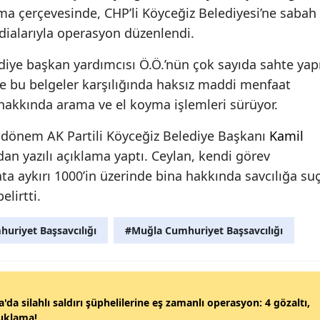
ma çerçevesinde, CHP’li Köyceğiz Belediyesi’ne sabah
dialarıyla operasyon düzenlendi.
ye başkan yardımcısı Ö.Ö.’nün çok sayıda sahte yap
ve bu belgeler karşılığında haksız maddi menfaat
i hakkında arama ve el koyma işlemleri sürüyor.
 dönem AK Partili Köyceğiz Belediye Başkanı
Kamil
an yazılı açıklama yaptı. Ceylan, kendi görev
ta aykırı 1000’in üzerinde bina hakkında savcılığa su
lirtti.
uriyet Başsavcılığı
#Muğla Cumhuriyet Başsavcılığı
'da silahlı saldırı şüphelilerine eş zamanlı operasyon: 4 gözaltı,
tuklama!