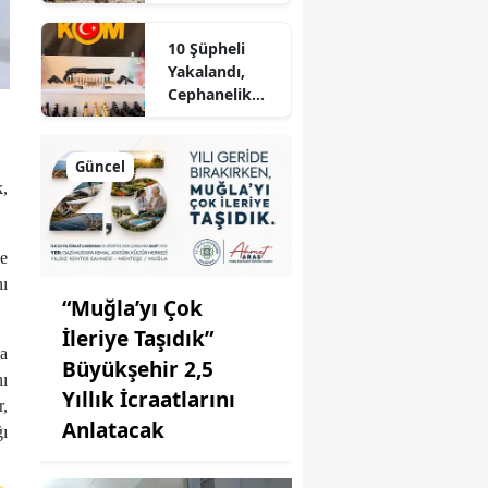
Sorununu
Çözüyor
10 Şüpheli
Yakalandı,
Cephanelik
Gibi
Mühimmat Ele
Geçirildi
Güncel
k,
de
nı
“Muğla’yı Çok
İleriye Taşıdık”
a
Büyükşehir 2,5
nı
Yıllık İcraatlarını
r,
Anlatacak
ğı