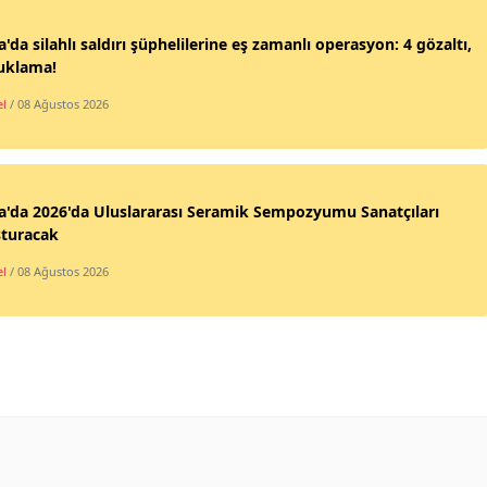
'da silahlı saldırı şüphelilerine eş zamanlı operasyon: 4 gözaltı,
tuklama!
l
/ 08 Ağustos 2026
'da 2026'da Uluslararası Seramik Sempozyumu Sanatçıları
şturacak
l
/ 08 Ağustos 2026