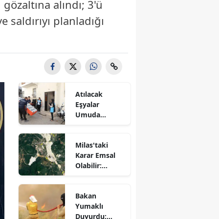
 gözaltına alındı; 3'ü
 saldırıyı planladığı
Atılacak
Eşyalar
Umuda
Dönüştü! 87
Haneye
Milas'taki
Destek
Karar Emsal
Sağlandı
Olabilir:
Kamulaştırma
Davaları
Bakan
Bekleyecek
Yumaklı
Duyurdu: