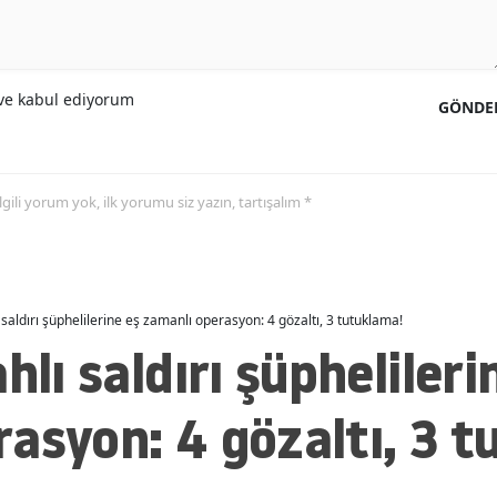
e kabul ediyorum
GÖNDE
 ilgili yorum yok, ilk yorumu siz yazın, tartışalım *
 saldırı şüphelilerine eş zamanlı operasyon: 4 gözaltı, 3 tutuklama!
hlı saldırı şüphelileri
asyon: 4 gözaltı, 3 t