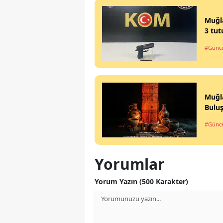
Muğla
3 tu
#Günce
Muğla
Bulu
#Günce
Yorumlar
Yorum Yazın (500 Karakter)