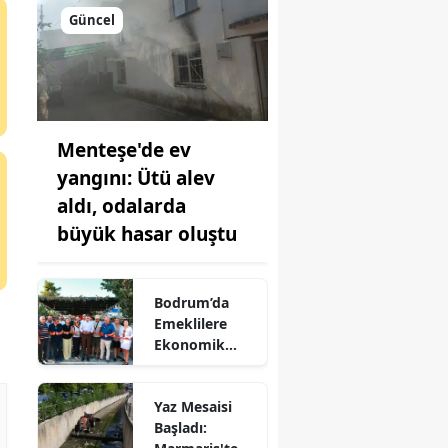
Güncel
Menteşe'de ev
yangını: Ütü alev
aldı, odalarda
büyük hasar oluştu
Bodrum’da
Emeklilere
Ekonomik
Sosyal Alan:
Pınaraltı
Yaz Mesaisi
Emekli Kafe
Başladı: