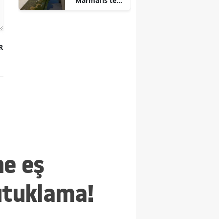
Marmaris'te
Dereler
Temizleniyor
R
ne eş
utuklama!