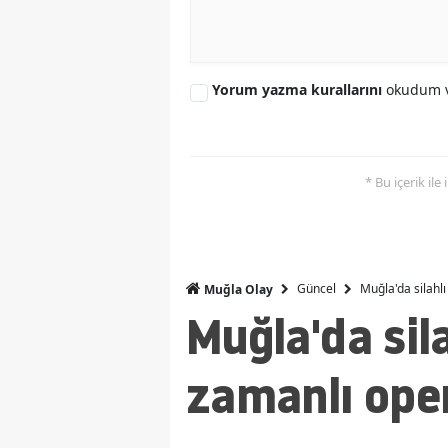
Yorum yazma kurallarını
okudum v
* Bu içerik ile
Güncel
Muğla'da silahlı
Muğla Olay
Muğla'da sila
zamanlı oper