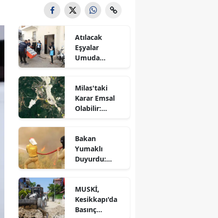
Atılacak
Eşyalar
Umuda
Dönüştü! 87
Haneye
Milas'taki
Destek
Karar Emsal
Sağlandı
Olabilir:
Kamulaştırma
Davaları
Bakan
Bekleyecek
Yumaklı
Duyurdu:
Seydikemer
Yangını
MUSKİ,
Kontrol
Kesikkapı'da
Altında
Basınç