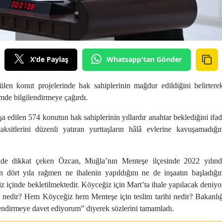
X'de Paylaş
Whatsapp'tan Gönder
en konut projelerinde hak sahiplerinin mağdur edildiğini belirtere
mde bilgilendirmeye çağırdı.
 edilen 574 konutun hak sahiplerinin yıllardır anahtar beklediğini ifa
aksitlerini düzenli yatıran yurttaşların hâlâ evlerine kavuşamadığı
 de dikkat çeken Özcan, Muğla’nın Menteşe ilçesinde 2022 yılınd
n dört yıla rağmen ne ihalenin yapıldığını ne de inşaatın başladığı
iz içinde bekletilmektedir. Köyceğiz için Mart’ta ihale yapılacak deniyo
nedir? Hem Köyceğiz hem Menteşe için teslim tarihi nedir? Bakanlı
endirmeye davet ediyorum” diyerek sözlerini tamamladı.