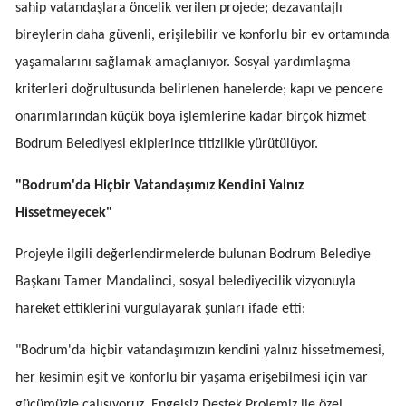
sahip vatandaşlara öncelik verilen projede; dezavantajlı
bireylerin daha güvenli, erişilebilir ve konforlu bir ev ortamında
yaşamalarını sağlamak amaçlanıyor. Sosyal yardımlaşma
kriterleri doğrultusunda belirlenen hanelerde; kapı ve pencere
onarımlarından küçük boya işlemlerine kadar birçok hizmet
Bodrum Belediyesi ekiplerince titizlikle yürütülüyor.
"Bodrum'da Hiçbir Vatandaşımız Kendini Yalnız
Hissetmeyecek"
Projeyle ilgili değerlendirmelerde bulunan Bodrum Belediye
Başkanı Tamer Mandalinci, sosyal belediyecilik vizyonuyla
hareket ettiklerini vurgulayarak şunları ifade etti:
"Bodrum'da hiçbir vatandaşımızın kendini yalnız hissetmemesi,
her kesimin eşit ve konforlu bir yaşama erişebilmesi için var
gücümüzle çalışıyoruz. Engelsiz Destek Projemiz ile özel