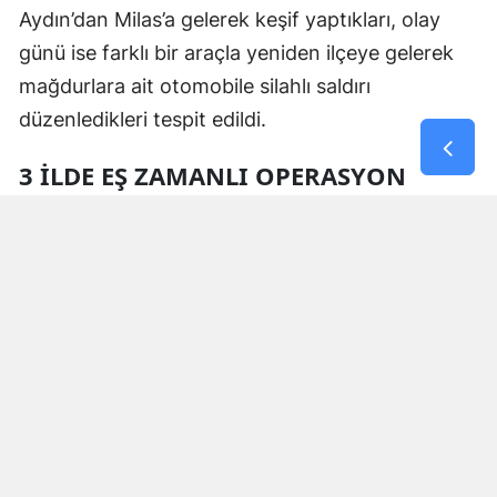
Aydın’dan Milas’a gelerek keşif yaptıkları, olay
günü ise farklı bir araçla yeniden ilçeye gelerek
mağdurlara ait otomobile silahlı saldırı
düzenledikleri tespit edildi.
3 İLDE EŞ ZAMANLI OPERASYON
Polis ekipleri tarafından yürütülen soruşturma
kapsamında 6 Ağustos 2026 tarihinde Muğla,
Aydın ve Van illerinde şüphelilere ait 3 adrese eş
zamanlı operasyon düzenlendi.
Operasyonda 4 şüpheli gözaltına alınırken,
adreslerde yapılan aramalarda;
1 ruhsatsız tabanca,
1 şarjör,