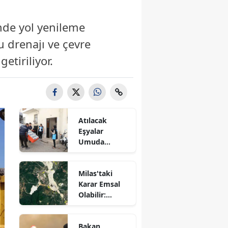
'nde yol yenileme
u drenajı ve çevre
etiriliyor.
Atılacak
Eşyalar
Umuda
Dönüştü! 87
Haneye
Milas'taki
Destek
Karar Emsal
Sağlandı
Olabilir:
Kamulaştırma
Davaları
Bakan
Bekleyecek