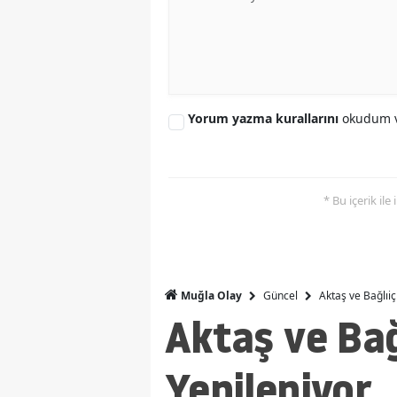
Yorum yazma kurallarını
okudum v
* Bu içerik ile
Güncel
Aktaş ve Bağlıiç
Muğla Olay
Aktaş ve Bağ
Yenileniyor