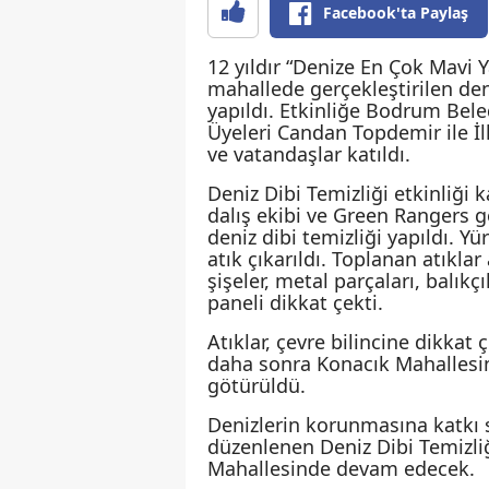
Facebook'ta Paylaş
12 yıldır “Denize En Çok Mavi Y
mahallede gerçekleştirilen den
yapıldı. Etkinliğe Bodrum Bel
Üyeleri Candan Topdemir ile İl
ve vatandaşlar katıldı.
Deniz Dibi Temizliği etkinliğ
dalış ekibi ve Green Rangers 
deniz dibi temizliği yapıldı. 
atık çıkarıldı. Toplanan atıklar
şişeler, metal parçaları, balıkç
paneli dikkat çekti.
Atıklar, çevre bilincine dikka
daha sonra Konacık Mahallesin
götürüldü.
Denizlerin korunmasına katkı 
düzenlenen Deniz Dibi Temizl
Mahallesinde devam edecek.