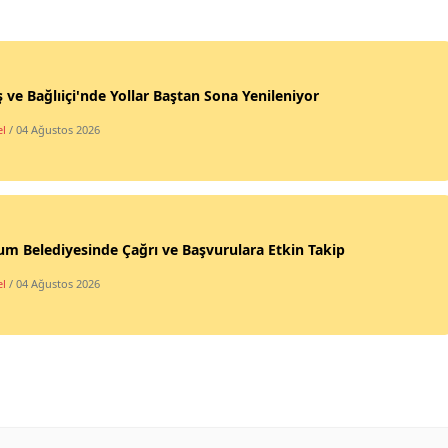
 ve Bağlıiçi'nde Yollar Baştan Sona Yenileniyor
l
/ 04 Ağustos 2026
m Belediyesinde Çağrı ve Başvurulara Etkin Takip
l
/ 04 Ağustos 2026