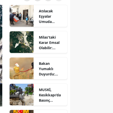
Atılacak
Eşyalar
Umuda
Dönüştü! 87
Haneye
Milas'taki
Destek
Karar Emsal
Sağlandı
Olabilir:
Kamulaştırma
Davaları
Bakan
Bekleyecek
Yumaklı
Duyurdu:
Seydikemer
Yangını
MUSKİ,
Kontrol
Kesikkapı'da
Altında
Basınç
Sorununu
Çözüyor