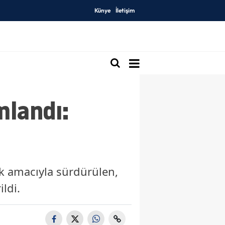
Künye
İletişim
landı:
k amacıyla sürdürülen,
ldi.