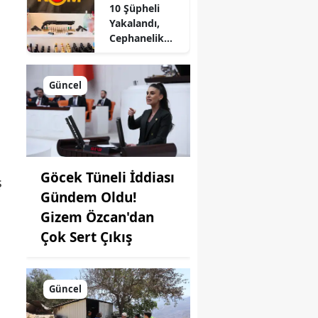
10 Şüpheli
Yakalandı,
Cephanelik
Gibi
Mühimmat Ele
Geçirildi
Güncel
Göcek Tüneli İddiası
ş
Gündem Oldu!
Gizem Özcan'dan
Çok Sert Çıkış
Güncel