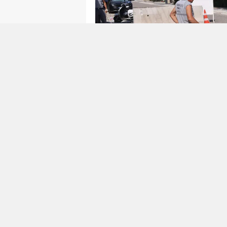
Facebook'ta Paylaş
Marmaris Belediyesi, kent genelind
mahallelerinde başlattığı kapsamlı 
ekipleri tarafından yürütülen çalışm
bir ulaşıma kavuşuyor.