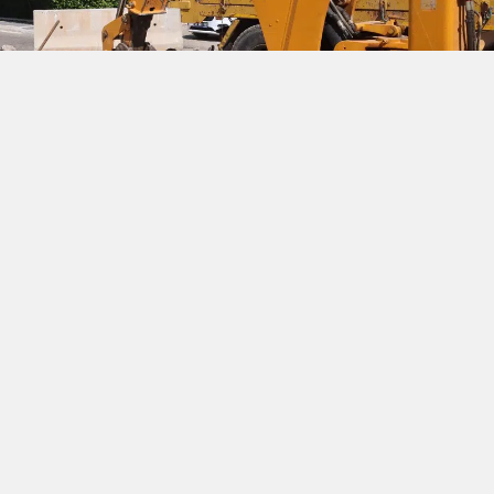
X'de Paylaş
Whatsapp'tan Gönder
e sürdürdüğü üstyapı yatırımlarına Adaköy ve Çamdibi
yol yenileme çalışmalarıyla devam ediyor. Fen İşleri Müdürlüğü
alarla, yıllar içinde yıpranan yollar modern, güvenli ve konforlu