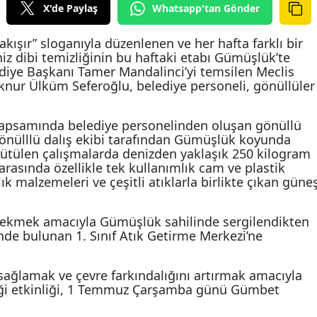
X'de Paylaş
Whatsapp'tan Gönder
akışır” sloganıyla düzenlenen ve her hafta farklı bir
iz dibi temizliğinin bu haftaki etabı Gümüşlük’te
ediye Başkanı Tamer Mandalinci’yi temsilen Meclis
knur Ülküm Seferoğlu, belediye personeli, gönüllüler
i kapsamında belediye personelinden oluşan gönüllü
gönülllü dalış ekibi tarafından Gümüşlük koyunda
Yürütülen çalışmalarda denizden yaklaşık 250 kilogram
 arasında özellikle tek kullanımlık cam ve plastik
ılık malzemeleri ve çeşitli atıklarla birlikte çıkan güne
t çekmek amacıyla Gümüşlük sahilinde sergilendikten
de bulunan 1. Sınıf Atık Getirme Merkezi’ne
sağlamak ve çevre farkındalığını artırmak amacıyla
iği etkinliği, 1 Temmuz Çarşamba günü Gümbet