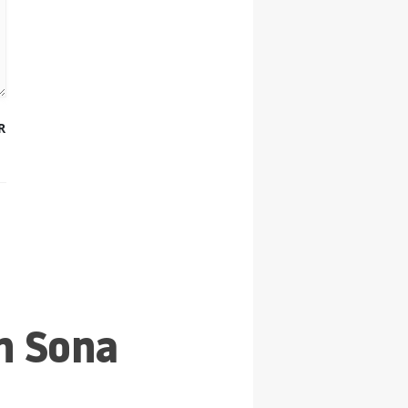
R
an Sona