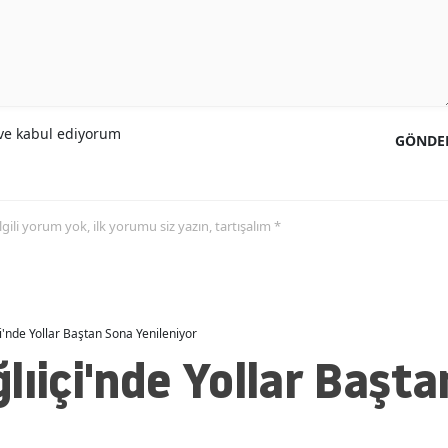
e kabul ediyorum
GÖNDE
 ilgili yorum yok, ilk yorumu siz yazın, tartışalım *
i'nde Yollar Baştan Sona Yenileniyor
lıiçi'nde Yollar Başt