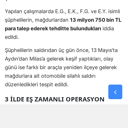
Yapılan çalışmalarda E.G., E.K., F.G. ve E.Y. isimli
şüphelilerin, mağdurlardan
13 milyon 750 bin TL
para talep ederek tehditte bulundukları
iddia
edildi.
Şüphelilerin saldırıdan üç gün önce, 13 Mayıs’ta
Aydın’dan Milas’a gelerek keşif yaptıkları, olay
günü ise farklı bir araçla yeniden ilçeye gelerek
mağdurlara ait otomobile silahlı saldırı
düzenledikleri tespit edildi.
3 İLDE EŞ ZAMANLI OPERASYON
Polis ekipleri tarafından yürütülen soruşturma
kapsamında 6 Ağustos 2026 tarihinde Muğla,