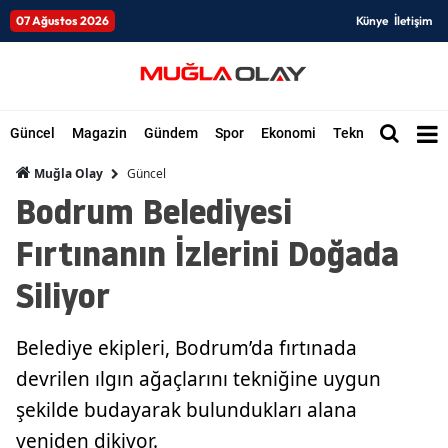
07 Ağustos 2026
Künye
İletişim
Güncel
Magazin
Gündem
Spor
Ekonomi
Teknoloji
Düny
Güncel
Muğla Olay
Bodrum Belediyesi
Fırtınanın İzlerini Doğada
Siliyor
Belediye ekipleri, Bodrum’da fırtınada
devrilen ılgın ağaçlarını tekniğine uygun
şekilde budayarak bulundukları alana
yeniden dikiyor.