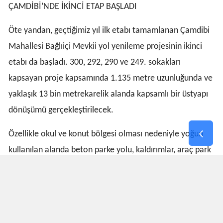
ÇAMDİBİ’NDE İKİNCİ ETAP BAŞLADI
Öte yandan, geçtiğimiz yıl ilk etabı tamamlanan Çamdibi
Mahallesi Bağlıiçi Mevkii yol yenileme projesinin ikinci
etabı da başladı. 300, 292, 290 ve 249. sokakları
kapsayan proje kapsamında 1.135 metre uzunluğunda ve
yaklaşık 13 bin metrekarelik alanda kapsamlı bir üstyapı
dönüşümü gerçekleştirilecek.
Özellikle okul ve konut bölgesi olması nedeniyle yoğun
kullanılan alanda beton parke yolu, kaldırımlar, araç park
cepleri ve yeşil alan düzenlemeleri yapılacak. Altyapı
kurumlarıyla koordineli yürütülen çalışmalar kapsamında
yağmur suyu drenaj sistemi de yenilenerek bölgenin
altyapısı güçlendirilecek. Böylece hem mahalle sakinleri