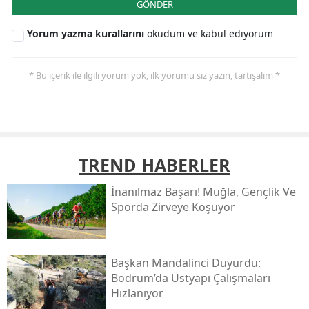
GÖNDER
Yorum yazma kurallarını
okudum ve kabul ediyorum
* Bu içerik ile ilgili yorum yok, ilk yorumu siz yazın, tartışalım *
TREND HABERLER
İnanılmaz Başarı! Muğla, Gençlik Ve
Sporda Zirveye Koşuyor
Başkan Mandalinci Duyurdu:
Bodrum’da Üstyapı Çalışmaları
Hızlanıyor