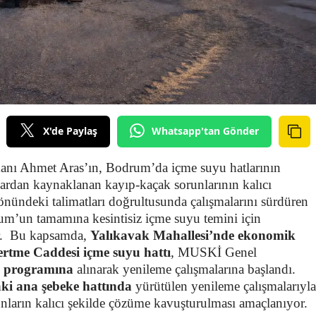
X'de Paylaş
Whatsapp'tan Gönder
kanı
Ahmet Aras
’ın, Bodrum’da içme suyu hatlarının
lardan kaynaklanan kayıp-kaçak sorunlarının kalıcı
önündeki talimatları doğrultusunda çalışmalarını sürdüren
’un tamamına kesintisiz içme suyu temini için
.
Bu kapsamda,
Yalıkavak Mahallesi’nde ekonomik
tme Caddesi içme suyu hattı
, MUSKİ Genel
ım programına
alınarak yenileme çalışmalarına başlandı.
ki ana şebeke hattında
yürütülen yenileme çalışmalarıyla
nların kalıcı şekilde çözüme kavuşturulması amaçlanıyor.