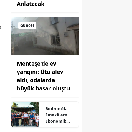
Anlatacak
Güncel
e
Menteşe'de ev
yangını: Ütü alev
aldı, odalarda
büyük hasar oluştu
Bodrum’da
Emeklilere
Ekonomik
Sosyal Alan: