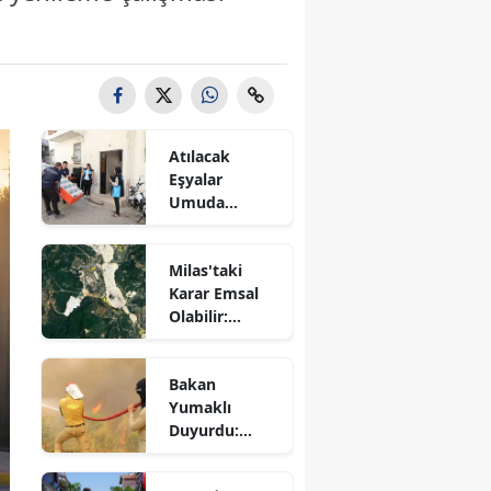
Atılacak
Eşyalar
Umuda
Dönüştü! 87
Haneye
Milas'taki
Destek
Karar Emsal
Sağlandı
Olabilir:
Kamulaştırma
Davaları
Bakan
Bekleyecek
Yumaklı
Duyurdu:
Seydikemer
Yangını