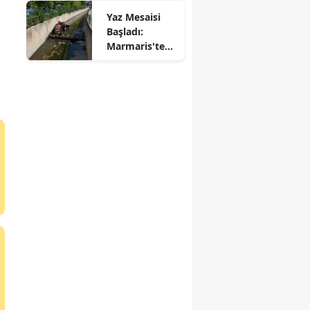
Pınaraltı
Yaz Mesaisi
Emekli Kafe
Başladı:
Marmaris'te
Dereler
Temizleniyor