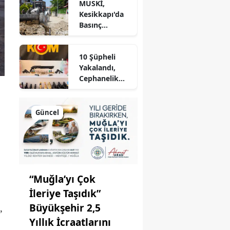
MUSKİ,
Kontrol
Kesikkapı'da
Altında
Basınç
Sorununu
Çözüyor
10 Şüpheli
Yakalandı,
Cephanelik
Gibi
Mühimmat Ele
Geçirildi
Güncel
“Muğla’yı Çok
İleriye Taşıdık”
Büyükşehir 2,5
,
Yıllık İcraatlarını