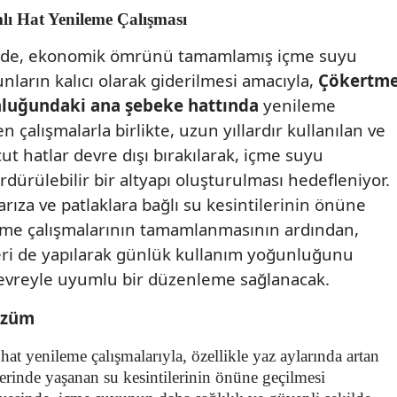
ı Hat Yenileme Çalışması
’nde, ekonomik ömrünü tamamlamış içme suyu
ların kalıcı olarak giderilmesi amacıyla,
Çökertm
nluğundaki ana şebeke hattında
yenileme
en çalışmalarla birlikte, uzun yıllardır kullanılan ve
ut hatlar devre dışı bırakılarak, içme suyu
rdürülebilir bir altyapı oluşturulması hedefleniyor.
ıza ve patlaklara bağlı su kesintilerinin önüne
eme çalışmalarının tamamlanmasının ardından,
ri de yapılarak günlük kullanım yoğunluğunu
çevreyle uyumlu bir düzenleme sağlanacak.
Çözüm
t yenileme çalışmalarıyla, özellikle yaz aylarında artan
inde yaşanan su kesintilerinin önüne geçilmesi