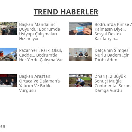
TREND HABERLER
Başkan Mandalinci
Bodrum’da Kimse 
Duyurdu: Bodrum’da
Kalmasın Diye…
Üstyapı Çalışmaları
Sosyal Destek
Hızlanıyor
Kartlarıyla
Ramazan’da Yardı
Eli Uzandı
Pazar Yeri, Park, Okul,
Datça’nın Simgesi
Cadde… Bodrum’da
Nurlu Badem İçin
Her Yerde Çalışma Var
Tarihi Adım
Başkan Aras’tan
2 Yarış, 2 Büyük
Ortaca Ve Dalaman’a
Sonuç! Muğla
Yatırım Ve Birlik
Continental Sezon
Vurgusu
Damga Vurdu
nan