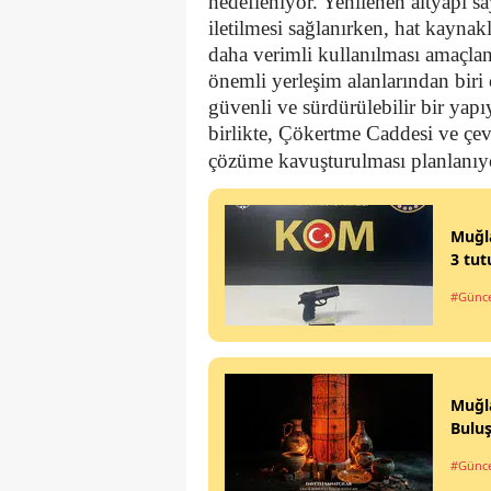
hedefleniyor. Yenilenen altyapı s
iletilmesi sağlanırken, hat kaynak
daha verimli kullanılması amaçlan
önemli yerleşim alanlarından biri
güvenli ve sürdürülebilir bir ya
birlikte, Çökertme Caddesi ve çev
çözüme kavuşturulması planlanıy
Muğla
3 tu
#Günce
Muğla
Bulu
#Günce