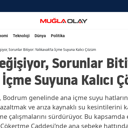
nomi
Teknoloji
Dünya
Politika
iyor, Sorunlar Bitiyor: Yalıkavak’ta İçme Suyuna Kalıcı Çözüm
ğişiyor, Sorunlar Biti
a İçme Suyuna Kalıcı 
Bodrum genelinde ana içme suyu hatlarınd
zaltmak ve arıza kaynaklı su kesintilerini k
eme çalışmalarını sürdürüyor. Bu kapsamda 
i Çökertme Caddesi’nde ana şebeke hattınd