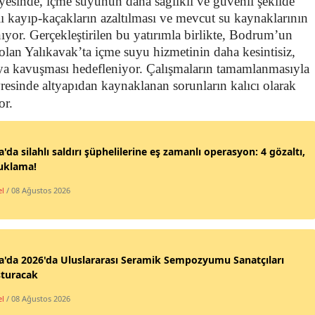
ayesinde, içme suyunun daha sağlıklı ve güvenli şekilde
lı kayıp-kaçakların azaltılması ve mevcut su kaynaklarının
ıyor. Gerçekleştirilen bu yatırımla birlikte, Bodrum’un
 olan Yalıkavak’ta içme suyu hizmetinin daha kesintisiz,
pıya kavuşması hedefleniyor. Çalışmaların tamamlanmasıyla
resinde altyapıdan kaynaklanan sorunların kalıcı olarak
or.
'da silahlı saldırı şüphelilerine eş zamanlı operasyon: 4 gözaltı,
tuklama!
l
/ 08 Ağustos 2026
'da 2026'da Uluslararası Seramik Sempozyumu Sanatçıları
şturacak
l
/ 08 Ağustos 2026